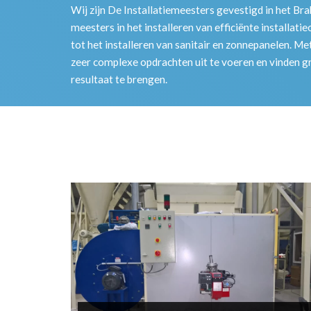
Wij zijn De Installatiemeesters gevestigd in het Brab
meesters in het installeren van efficiënte installat
tot het installeren van sanitair en zonnepanelen. Met
zeer complexe opdrachten uit te voeren en vinden 
resultaat te brengen.