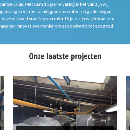
antse Cuijk. Met ruim 15 jaar ervaring in het vak zijn wij
ieoplossingen van het aanleggen van water- en gasleidingen
 onze allround ervaring van ruim 15 jaar zijn wij in staat om
graag een innovatieve manier om een opdracht tot een goed
Onze laatste projecten