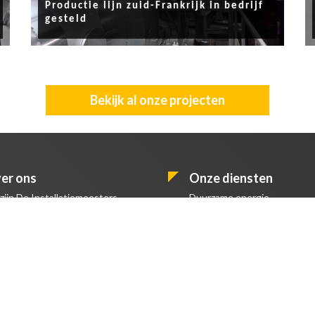
Productie lijn zuid-Frankrijk in bedrijf
gesteld
Bekijk al onze projecten
er ons
Onze diensten
 zijn De Installatiemeesters
Duurzame energie
 het Brabantste Cuijk.
Elektra
Installatiemeesters zijn als
Water
n ander in staat om u te
Sanitair
iseren over alle aspecten
Verwarming
 technische installaties.
Brander Techniek
Lees meer