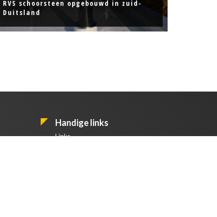
RVS schoorsteen opgebouwd in zuid-
Duitsland
Handige links
Links
Contact
Diensten
Projecten
Vacatures
Privacy