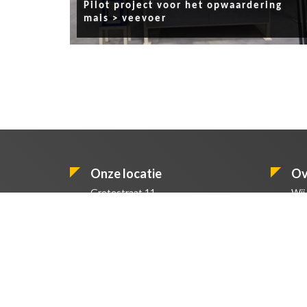
Pilot project voor het opwaardering
mais > veevoer
Onze locatie
Ov
Grotestraat 11
Wij
uit
5437 AR Beers
De 
T
06 54 64 69 65
gee
adv
van